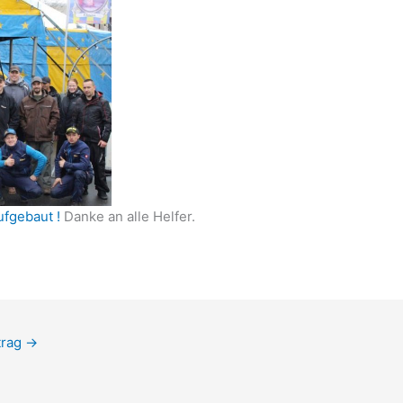
ufgebaut !
Danke an alle Helfer.
trag
→