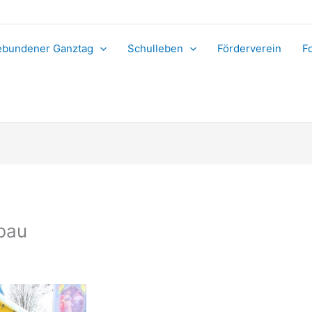
bundener Ganztag
Schulleben
Förderverein
F
fbau